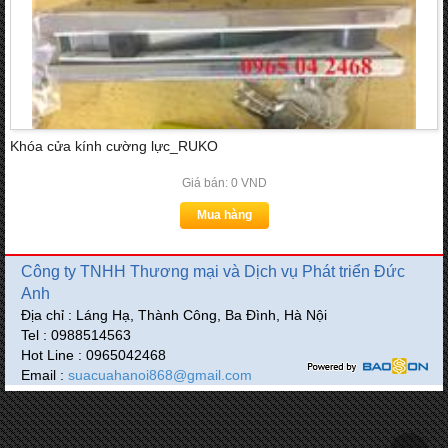
Khóa cửa kính cường lực_RUKO
Giá bán: 0 VND
Mua hàng
Công ty TNHH Thương mại và Dịch vụ Phát triển Đức
Anh
Địa chỉ : Láng Hạ, Thành Công, Ba Đình, Hà Nội
Tel : 0988514563
Hot Line : 0965042468
Email :
suacuahanoi868@gmail.com