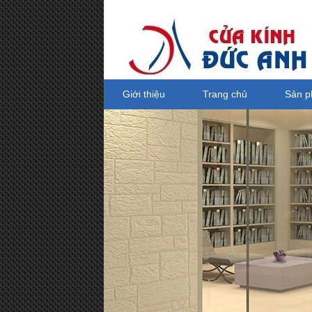
Giới thiệu
Trang chủ
Sản 
Tay co thủy lực Netdoor, tay co thủy
lực
Giá bán: 0 VND