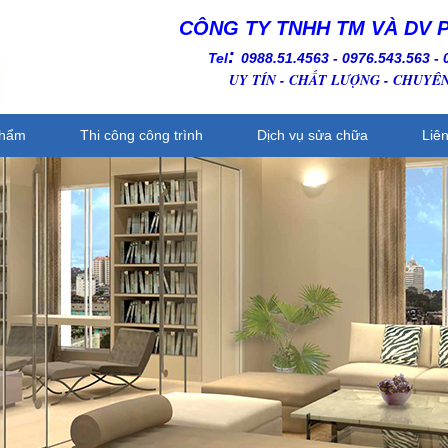
CÔNG TY TNHH TM VÀ DV 
:
Tel
0988.51.4563 - 0976.543.563
-
UY TÍN - CHẤT LƯỢNG - CHUYÊ
phẩm
Thi công công trình
Dịch vụ sửa chữa
Liê