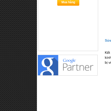
Mua hàng
Sửa
Kết
kín
bị v