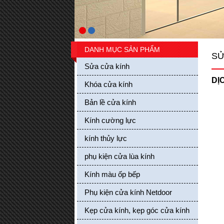
Mua hàng
DANH MỤC SẢN PHẨM
SỬ
Sửa cửa kính
DỊ
Khóa cửa kính
Bản lề cửa kính
Kính cường lực
Các loại bánh xe treo cửa lùa kính
Giá bán: 0 VND
kính thủy lực
Mua hàng
phụ kiện cửa lùa kính
Kính màu ốp bếp
Phụ kiện cửa kính Netdoor
Kẹp cửa kính, kẹp góc cửa kính