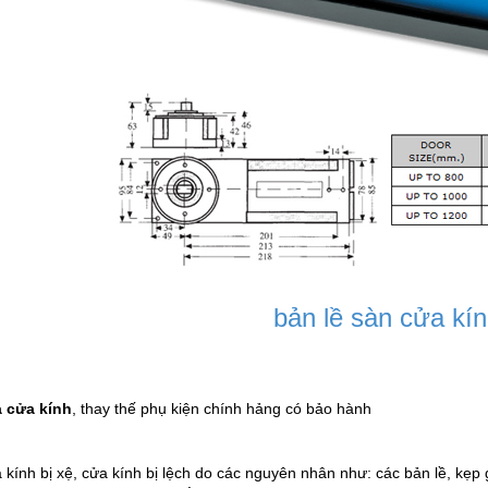
bản lề sàn cửa kí
 cửa kính
, thay thế phụ kiện chính hảng có bảo hành
 kính bị xệ, cửa kính bị lệch do các nguyên nhân như: các bản lề, kẹp gó