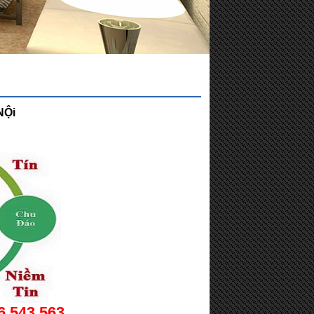
NỘi
6 543 563