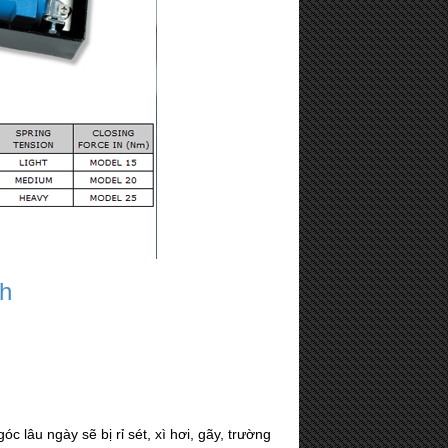
nh
c lâu ngày sẽ bị rỉ sét, xì hơi, gãy, trường