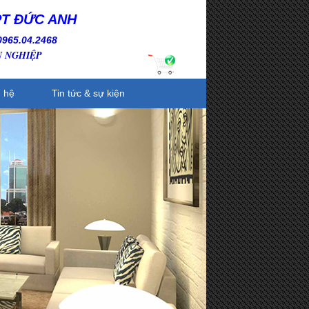
PT ĐỨC ANH
0965.04.2468
N NGHIỆP
n hệ
Tin tức & sự kiện