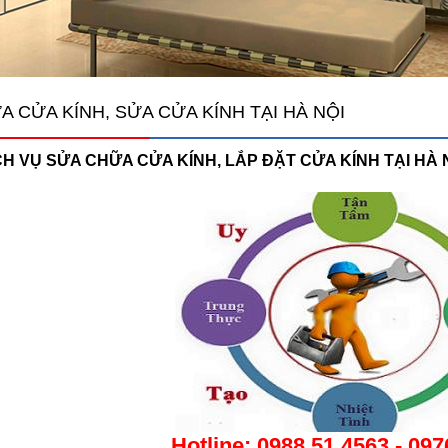
A CỬA KÍNH, SỬA CỬA KÍNH TẠI HÀ NỘI
CH VỤ SỬA CHỮA CỬA KÍNH, LẮP ĐẶT CỬA KÍNH TẠI HÀ 
Hotline:
0988 51 4563
-
097