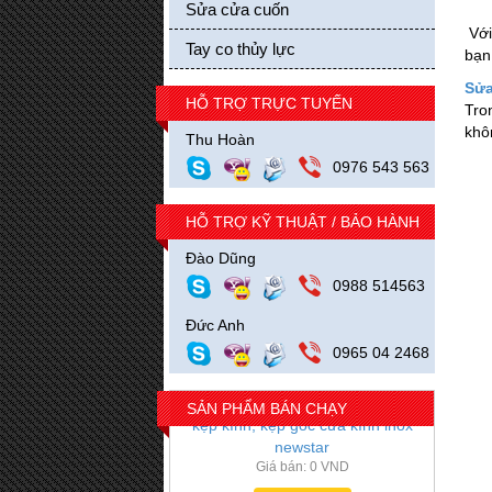
Sửa cửa cuốn
Với
Tay co thủy lực
bạn
Sửa
HỖ TRỢ TRỰC TUYẾN
Tro
Bánh xe treo cửa lùa kính kẹp tròn
khô
Giá bán: 0 VND
Thu Hoàn
0976 543 563
Mua hàng
HỖ TRỢ KỸ THUẬT / BẢO HÀNH
Đào Dũng
0988 514563
Đức Anh
0965 04 2468
SẢN PHẨM BÁN CHẠY
kẹp kính, kẹp góc cửa kính inox
newstar
Giá bán: 0 VND