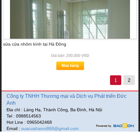
sửa cửa nhôm kính tại Hà Đông
Giá bán: 200,000 VND
Mua hàng
1
2
Công ty TNHH Thương mại và Dịch vụ Phát triển Đức
Anh
Địa chỉ : Láng Hạ, Thành Công, Ba Đình, Hà Nội
Tel : 0988514563
Hot Line : 0965042468
Email :
suacuahanoi868@gmail.com