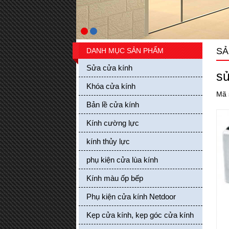
SẢ
DANH MỤC SẢN PHẨM
Sửa cửa kính
sử
Khóa cửa kính
Mã 
Bản lề cửa kính
Kính cường lực
Các loại bánh xe treo cửa lùa kính
Giá bán: 0 VND
kính thủy lực
Mua hàng
phụ kiện cửa lùa kính
Kính màu ốp bếp
Phụ kiện cửa kính Netdoor
Kẹp cửa kính, kẹp góc cửa kính