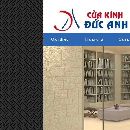
Giới thiệu
Trang chủ
Sản 
Tay co thủy lực Netdoor, tay co thủy
lực
Giá bán: 0 VND
Mua hàng