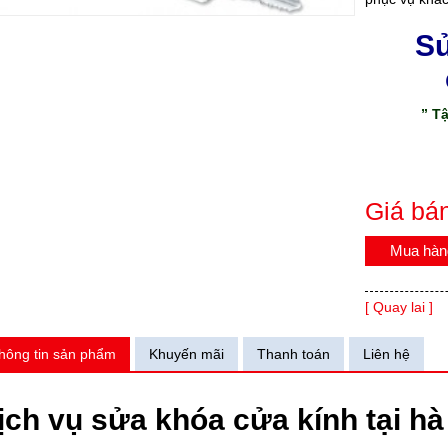
Sử
” T
Giá bá
Mua hàn
[ Quay lai ]
hông tin sản phẩm
Khuyến mãi
Thanh toán
Liên hệ
ịch vụ sửa khóa cửa kính tại hà