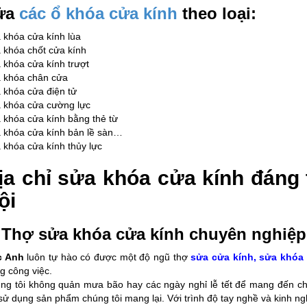
ửa
các ổ khóa cửa kính
theo loại:
 khóa cửa kính lùa
 khóa chốt cửa kính
 khóa cửa kính trượt
 khóa chân cửa
 khóa cửa điện tử
 khóa cửa cường lực
 khóa cửa kính bằng thẻ từ
 khóa cửa kính bản lề sàn…
 khóa cửa kính thủy lực
ịa chỉ sửa khóa cửa kính đáng 
ội
 Thợ sửa khóa cửa kính chuyên nghiệp
c Anh
luôn tự hào có được một độ ngũ thợ
sửa cửa kính, sửa khóa
ng công việc.
ng tôi không quản mưa bão hay các ngày nghỉ lễ tết để mang đến c
 sử dụng sản phẩm chúng tôi mang lại. Với trình độ tay nghề và kinh 