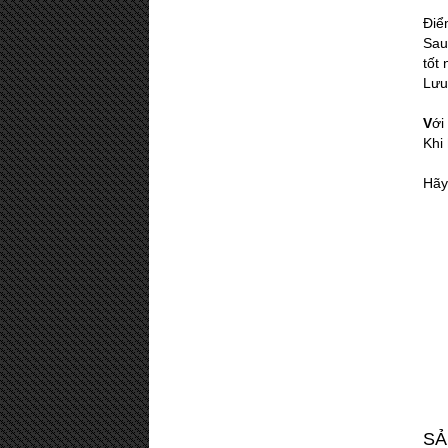
Điể
Sau
tốt 
Lưu
V
ới
Khi
Hãy
SẢ