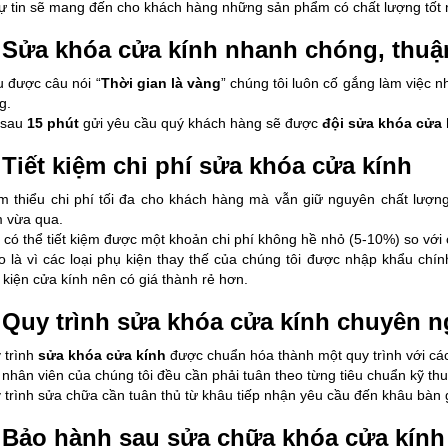
 tự tin sẽ mang đến cho khách hàng những sản phẩm có chất lượng tốt 
 Sửa khóa cửa kính nhanh chóng, thuận
u được câu nói “
Thời gian là vàng
” chúng tôi luôn cố gắng làm việc n
g.
 sau
15 phút
gửi yêu cầu quý khách hàng sẽ được
đội sửa khóa cửa 
 Tiết kiệm chi phí sửa khóa cửa kính
m thiểu chi phí tối đa cho khách hàng mà vẫn giữ nguyên chất lượng
 vừa qua.
 có thể tiết kiệm được một khoản chi phí không hề nhỏ (5-10%) so với 
do là vì các loại phụ kiện thay thế của chúng tôi được nhập khẩu chín
 kiện cửa kính nên có giá thành rẻ hơn.
 Quy trình sửa khóa cửa kính chuyên n
 trình
sửa khóa cửa kính
được chuẩn hóa thành một quy trình với các 
 nhân viên của chúng tôi đều cần phải tuân theo từng tiêu chuẩn kỹ thu
 trình sửa chữa cần tuân thủ từ khâu tiếp nhận yêu cầu đến khâu bàn g
 Bảo hành sau sửa chữa khóa cửa kính