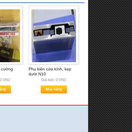
h cường
Phụ kiện cửa kính, kẹp
dưới N10
 0 VND
Giá bán: 0 VND
àng
Mua hàng