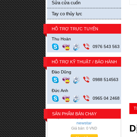
Sửa cửa cuốn
Tay co thủy lực
Bánh xe treo cửa lùa kính kẹp tròn
HỖ TRỢ TRỰC TUYẾN
Giá bán: 0 VND
Thu Hoàn
Mua hàng
0976 543 563
HỖ TRỢ KỸ THUẬT / BẢO HÀNH
Đào Dũng
0988 514563
Đức Anh
0965 04 2468
T
SẢN PHẨM BÁN CHẠY
kẹp kính, kẹp góc cửa kính inox
D
newstar
Giá bán: 0 VND