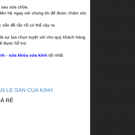
h sau sửa chữa.
liên hệ ngay với chúng tôi để được chăm sóc
 vấn đề rắc rối có thể xảy ra.
là sự lựa chọn tuyệt vời cho quý khách hàng.
ể được hỗ trợ.
nh - sửa khóa cửa kính
tốt nhất
N LE SAN CUA KINH
IÁ RẺ