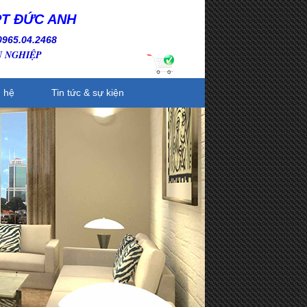
PT ĐỨC ANH
0965.04.2468
N NGHIỆP
n hệ
Tin tức & sự kiện