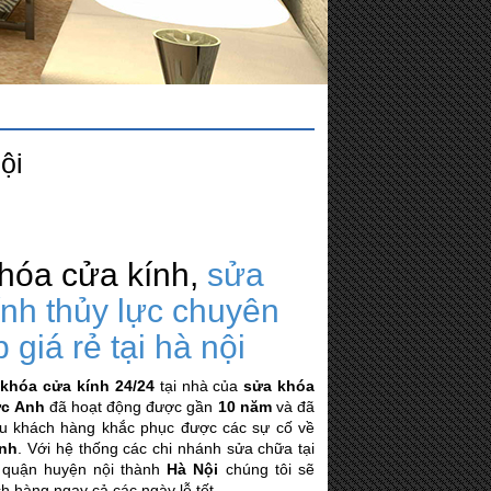
ội
hóa cửa kính,
sửa
ính thủy lực chuyên
 giá rẻ tại hà nội
khóa cửa kính 24/24
tại nhà của
sửa khóa
ức Anh
đã hoạt động được gần
10 năm
và đã
iều khách hàng khắc phục được các sự cố về
ính
. Với hệ thống các chi nhánh sửa chữa tại
 quận huyện nội thành
Hà Nội
chúng tôi sẽ
h hàng ngay cả các ngày lễ tết.