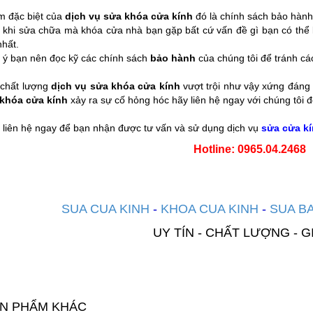
m đặc biệt của
dịch vụ sửa khóa cửa kính
đó là chính sách bảo hàn
 khi sửa chữa mà khóa cửa nhà bạn gặp bất cứ vấn đề gì bạn có thể 
nhất.
 ý bạn nên đọc kỹ các chính sách
bảo hành
của chúng tôi để tránh các
 chất lượng
dịch vụ sửa khóa cửa kính
vượt trội như vậy xứng đáng 
khóa cửa kính
xảy ra sự cố hỏng hóc hãy liên hệ ngay với chúng tôi đ
 liên hệ ngay để bạn nhận được tư vấn và sử dụng dịch vụ
sửa cửa kí
Hotline: 0965.04.2468
SUA CUA KINH
-
KHOA CUA KINH
-
SUA BA
UY TÍN - CHẤT LƯỢNG - G
N PHẨM KHÁC