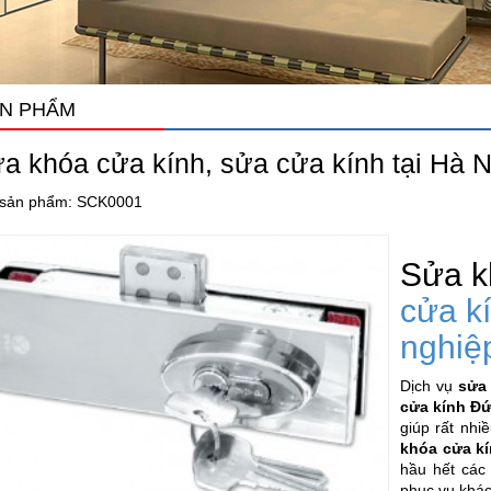
N PHẨM
a khóa cửa kính, sửa cửa kính tại Hà N
sản phẩm: SCK0001
Sửa k
cửa k
nghiệp
Dịch vụ
sửa 
cửa kính Đ
giúp rất nh
khóa cửa k
hầu hết các
phục vụ khác