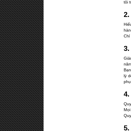
tôi
2.
Hiể
hàn
Chỉ
3.
Giả
năm
Bạn
lý 
phụ
4.
Quy
Mọi
Quy
5.