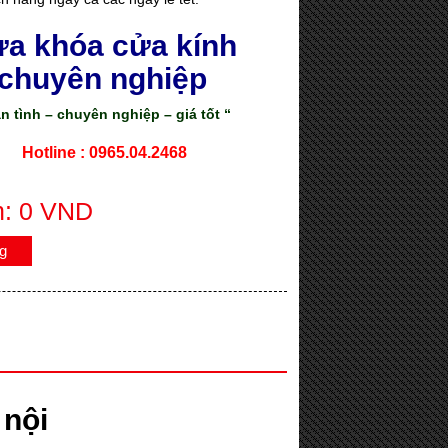
a khóa cửa kính
chuyên nghiệp
ận tình – chuyên nghiệp – giá tốt “
Hotline : 0965.04.2468
n: 0 VND
g
 nội