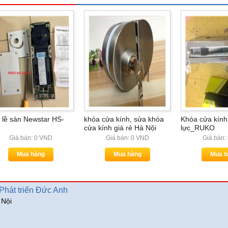
 lề sàn Newstar HS-
khóa cửa kính, sửa khóa
Khóa cửa kín
cửa kính giá rẻ Hà Nội
lực_RUKO
Giá bán: 0 VND
Giá bán: 0 VND
Giá bán:
Mua hàng
Mua hàng
Mua h
hát triển Đức Anh
 Nội