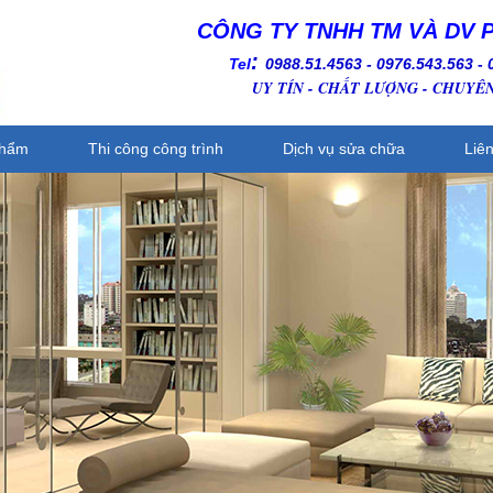
CÔNG TY TNHH TM VÀ DV 
:
Tel
0988.51.4563 - 0976.543.563
-
UY TÍN - CHẤT LƯỢNG - CHUYÊ
phẩm
Thi công công trình
Dịch vụ sửa chữa
Liê