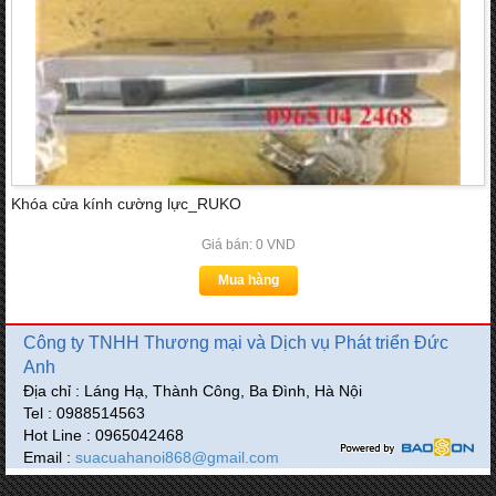
Khóa cửa kính cường lực_RUKO
Giá bán: 0 VND
Mua hàng
Công ty TNHH Thương mại và Dịch vụ Phát triển Đức
Anh
Địa chỉ : Láng Hạ, Thành Công, Ba Đình, Hà Nội
Tel : 0988514563
Hot Line : 0965042468
Email :
suacuahanoi868@gmail.com