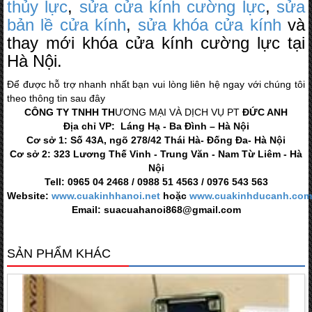
thủy lực
,
sửa cửa kính cường lực
,
sửa
bản lề cửa kính
,
sửa khóa cửa kính
và
thay mới khóa cửa kính cường lực tại
Hà Nội.
Để được hỗ trợ nhanh nhất bạn vui lòng liên hệ ngay với chúng tôi
theo thông tin sau đây
CÔNG TY TNHH TH
ƯƠNG MẠI VÀ DỊCH VỤ PT
ĐỨC ANH
Địa chỉ VP: Láng Hạ - Ba Đình – Hà Nội
Cơ sở 1: Số 43A, ngõ 278/42 Thái Hà- Đống Đa- Hà Nội
Cơ sở 2: 323 Lương Thế Vinh - Trung Văn - Nam Từ Liêm - Hà
Nội
Tell: 0965 04 2468 / 0988 51 4563 / 0976 543 563
Website:
www.cuakinhhanoi.net
hoặc
www.cuakinhducanh.com
Email: suacuahanoi868@gmail.com
SẢN PHẨM KHÁC