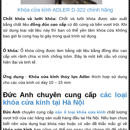
Khóa cửa kính ADLER D-322 chính hãng
Chốt khóa và lưỡi khóa:
Chốt và lưỡi khóa được sản xuất
bằng chất liệu
đồng đúc cao cấp
có độ cứng và bền vượt trội. Khi
sử dụng loại vật liệu này thì bạn có thể yên tâm khóa cửa không
bao giờ bị cong hay bị gãy trong quá trình sử dụng.
Ổ khóa:
Ổ khóa
cũng được làm bằng vật liệu bằng đồng đúc cao
cấp với rãnh chìa vi tính chống trộm. Đây là một kết cấu vô cùng
hiện đại và tinh tế.
Ứng dụng
:
Khóa cửa kính thủy lực Adler
thích hợp sử dụng
cho các cửa kính có dày 10 – 15 mm
Đức Anh chuyên cung cấp
các loại
khóa cửa kính tại Hà Nội
Đức Anh
chuyên cung cấp
các ổ loại khóa cửa kính
chất lượng
vượt trội của các hãng sản xuất hàng đầu tại Hà Nội. Nếu bạn chưa
biết nên sửa dụng loại khóa nào hoặc có vấn đề thắc mắc gì về
khóa cửa kính
bạn cũng có thể gọi ngay cho chúng tôi để nhận