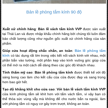
Bản lề phòng tắm kính 90 độ
Xuất xứ chính hãng
:
Bản lề vách tắm kính VVP
được sản xuất
tại Thái Lan và được nhập khẩu chính hãng bởi chúng tôi luôn đảm
bảo chất lượng cũng như nguồn gốc xuất xứ chính hãng của sản
phẩm.
Giúp cửa hoạt động chắc chắn, an toàn
:
Bản lề phòng tắm
kính
có tác dụng rất lớn trong việc kết nối vách kính với nhau, một
phần bắn vào tường, một phần kẹp vào kính vuông góc giúp cửa
có thể mở ra một cách dễ dàng theo các góc độ khách nhau.
Tính thẩm mỹ cao
:
Bản lề phòng tắm kính
được thiết kế với độ
sáng bong cao làm cho kết cấu của cửa được đẹp và sang trọng
hơn bao giờ hết.
Tạo độ khăng khít cho cửa cao
:
Với bản lề vách tắm kính VVP
cửa kính phòng tắm sẽ khít hơn với tấm vách tắm, vì vậy bạn có
thể thỏa sức vùng vẫy mà không để cho nước bắn ra ngoài, làm
ướt phòng tắm có nguy cơ gây trơn trượt, không an toàn.