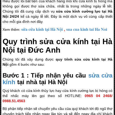
Hiểu được lỗi bất tiện của khách hàng mỗi khi cửa kính bị hỏng mà
không gọi được thợ sửa chữa, nhất là trong những ngày lễ tết.
Chúng tôi đã cung cấp dịch vụ
sửa cửa kính cường lực tại Hà
Nội
24/24
kể cả ngày lễ tết. Đây là một dịch vụ vô cùng cấp thiết
cho mỗi gia đình nơi đây.
sửa cửa kính tại Hà Nội
,
sua cua kinh tai Ha Noi
Xem thêm:
Quy trình sửa cửa kính tại Hà
Nội tại Đức Anh
Chúng tôi đã xây dựng được
quy trình sửa cửa kính tại Hà
Nội
gồm 4 bước như sau:
Bước 1 : Tiếp nhận yêu cầu
sửa cửa
kính
tại nhà tại Hà Nội
Quý khách có cửa kính thủy lực hay cửa kính cường lực bị hỏng có
thể nhấc máy lên gọi theo số HOTLINE:
0965 04 2468/
0
988.51.4563
Bộ phận tiếp nhận sẽ chuyển yêu cầu của quý khách tới độ ngũ thợ
chuyên trách tiếp nhận ngay lập tức và sẽ đến ngay địa chỉ khách