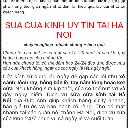
lực, lĐức Anh tự tin khắc phục triệt để lỗi cửa kính cường lực gặp
phải trong thời gian ngắn nhất đem lại hiệu quả lâu dài nhất tới
khách hàng.
SU
A CUA KINH UY TÍN TAI HA
NOI
chuyên nghiệp -nhanh chóng – hiệu quả
Chúng tôi cam kết sẽ có mặt sau 15 -20 phút từ sau khi quý
khách hàng gọi cho chúng tôi.
Hơn nữa chúng tôi có thể đảm bảo 24/24 đáp ứng được nhu
cầu của khách hàng, ngay cả các ngày lễ tết, ngày nghỉ
Cửa kính sử dụng lâu ngày dễ gặp các lỗi như
xệ
cánh, lệch ray, hỏng bản lề, tay nắm lỏng hoặc kẹt
cửa
. Nếu không sửa kịp thời, cửa có thể nứt vỡ và
gây nguy hiểm. Dịch vụ
sửa cửa kính tại Hà
Nội
của Đức Anh giúp khách hàng xử lý nhanh,
báo giá trước và bảo hành rõ ràng. Thợ có mặt
nhanh tại các quận nội thành Hà Nội, dịch vụ sửa
cửa kính 24/7 phục vụ cả ngày lễ và cuối tuần.