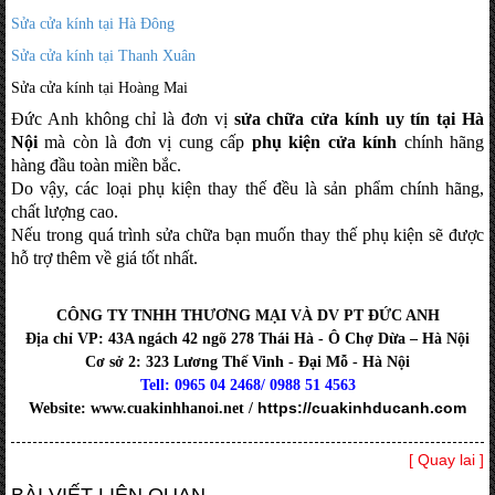
Sửa cửa kính tại Hà Đông
Sửa cửa kính tại Thanh Xuân
Sửa cửa kính tại Hoàng Mai
Đức Anh không chỉ là đơn vị
sửa chữa cửa kính uy tín tại Hà
Nội
mà còn là đơn vị cung cấp
phụ kiện cửa kính
chính hãng
hàng đầu toàn
miền bắc.
Do vậy, các loại phụ kiện thay thế đều là sản phẩm chính hãng,
chất lượng cao.
Nếu trong quá trình sửa chữa bạn muốn thay thế phụ kiện sẽ được
hỗ trợ thêm về giá tốt nhất.
CÔNG TY TNHH THƯƠNG MẠI VÀ DV PT ĐỨC ANH
Địa chỉ VP: 43A ngách 42 ngõ 278 Thái Hà - Ô Chợ Dừa – Hà Nội
Cơ sở 2: 323 Lương Thế Vinh - Đại Mỗ - Hà Nội
Tell: 0965 04 2468/ 0988 51 4563
https://cuakinhducanh.com
Website: www.cuakinhhanoi.net /
[ Quay lai ]
BÀI VIẾT LIÊN QUAN