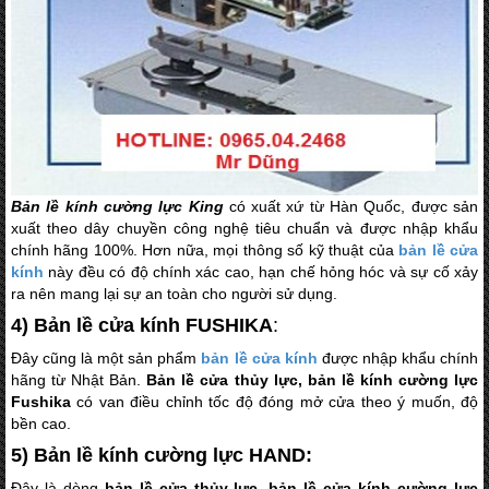
Bản lề kính cường lực King
có xuất xứ từ Hàn Quốc, được sản
xuất theo dây chuyền công nghệ tiêu chuẩn và được nhập khẩu
chính hãng 100%. Hơn nữa, mọi thông số kỹ thuật của
bản lề cửa
kính
này đều có độ chính xác cao, hạn chế hỏng hóc và sự cố xảy
ra nên mang lại sự an toàn cho người sử dụng.
4) Bản lề cửa kính FUSHIKA
:
Đây cũng là một sản phẩm
bản lề cửa kính
được nhập khẩu chính
hãng từ Nhật Bản.
Bản lề cửa thủy lực, bản lề kính cường lực
Fushika
có van điều chỉnh tốc độ đóng mở cửa theo ý muốn, độ
bền cao.
5) Bản lề kính cường lực HAND:
Đây là dòng
bản lề cửa thủy lực, bản lề cửa kính cường lực