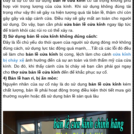
Đây là sự cố do sử dụng
bản lề cửa kính
có tải trọng không phù
hợp với trọng lượng của cửa kính. Khi sử dụng không đúng tải
trọng như vậy thì sẽ gây ra hiện tượng quá tải bản lề, thậm chí còn
gây gãy và sập cánh cửa. Điều này sẽ gây mất an toàn cho người
sử dụng. Do vậy, bạn cần phải
sửa bản lề cửa kính
ngay lập tức
để tránh khỏi các rủi ro có thể xảy ra.
3) Sử dụng bản lề cửa kính không đúng cách:
Đây là lỗi chủ yếu do thói quen của người sử dụng đóng mở không
đúng cách, sử dụng lực tác động quá mạnh,…
Tất cả các lỗi đó đều
sẽ làm cho
bản lề cửa kính
bị cong, lệch làm cho cánh
cửa kính
bị chảy xệ
ảnh hưởng đến cả sự an toàn và tính thẩm mỹ của cửa
kính. Do đó, khi thấy cánh cửa bị chảy xệ bạn cần phải gọi ngay
cho
thợ sửa bản lề cửa kính
đến để khắc phục sự cố.
4) Bản lề han rỉ, bị ăn mòn:
Nguyên nhân của sự cố này là do sử dụng
bản lề cửa kính
kém
chất lượng, bản lề phải hoạt động trong điều kiện thời tiết mưa gió
thường xuyên hoặc đã sử dụng bản lề sàn quá lâu