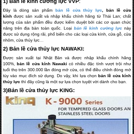
1) Bản lề kính cường lực VVP
:
Đây là dòng sản phẩm
bản lề cửa thủy lực
, bản lề cửa
kính
được sản xuất và nhập khẩu chính hãng từ Thái Lan; chất
lượng của sản phẩm đều được kiểm duyệt bởi các cơ quan chức
năng trên địa bàn toàn quốc. Loại
bản lề kính cường lực
này
được sử dụng rộng rãi, phổ biến cho các loại cửa kính, cửa gỗ, cửa
nhôm, cửa thủy lực…
2) Bản lề cửa thủy lực NAWAKI:
Được sản xuất tại Nhật Bản và được nhập khẩu chính hãng
100%,
bản lề cửa kính Nawaki
có nhiều đặc tính vượt trội như
tuổi thọ trên 300.000 lần đóng mở cửa, có thể điều chỉnh đóng mở
tùy vào mục đích sử dụng. Do vậy, khi lựa chọn
bản lề cửa kính
thủy lực
thì đây cũng là một sự lựa chọn tuyệt vời dành cho bạn.
3)Bản lề cửa thủy lực KING: