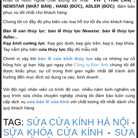
NEWSTAR (NHẬT BẢN) , HAND (ĐỨC), ADLER (ĐỨC)
đảm bảo
phục vụ tốt nhất cho khách hàng
Chúng tôi có đầy đủ phụ kiện các loại hỗ trợ tối đa cho khách hàng
Bản lề sàn thủy lự
c:
bản lề thủy lực Newstar
,
bản lề thủy lực
Adler…
Kẹp kính cường lực
: Kẹp góc dưới, kẹp góc trên, kẹp ti, kẹp khóa
Tay
nắm phụ kiện
cửa thủy
lực
đầy đủ mẫu mã
Chính vì vậy khi
bản lề cửa kính thủy lực
xảy ra những sự cố
hỏng hóc gì bạn hãy gọi ngay cho
Công ty Đức Anh
chúng tôi để
được khắc phục sự cố trong thời gian ngắn nhất để tránh ảnh
hưởng đến mục đích sử dụng ra vào, kinh doanh…
Với đội ngũ nhân viên có trình độ cao, nhiều năm kinh nghiệm và
quy trình sửa chữa chuyên nghiệp chúng tôi đảm bảo luôn cung
cấp dịch vụ
sửa bản lề cửa kính
với chất lượng tốt nhất dành cho
quý khách hàng.
TAG:
SỬA CỬA KÍNH HÀ NỘI
-
SỬA KHÓA CỬA KÍNH
-
SỬA