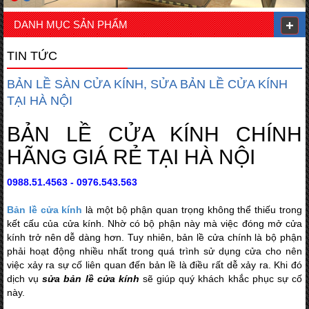
DANH MỤC SẢN PHẨM
TIN TỨC
BẢN LỀ SÀN CỬA KÍNH, SỬA BẢN LỀ CỬA KÍNH
TẠI HÀ NỘI
BẢN LỀ CỬA KÍNH CHÍNH
HÃNG GIÁ RẺ TẠI HÀ NỘI
0988.51.4563 - 0976.543.563
Bản lề cửa kính
là một bộ phận quan trọng không thể thiếu trong
kết cấu của cửa kính. Nhờ có bộ phận này mà việc đóng mở cửa
kính trở nên dễ dàng hơn. Tuy nhiên, bản lề cửa chính là bộ phận
phải hoạt động nhiều nhất trong quá trình sử dụng cửa cho nên
việc xảy ra sự cố liên quan đến bản lề là điều rất dễ xảy ra. Khi đó
dịch vụ
sửa bản lề cửa kính
sẽ giúp quý khách khắc phục sự cố
này.