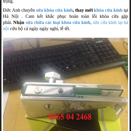
trọng.
Đức Anh chuyên
sửa khóa cửa kính
, thay mới
khóa cửa kính
tại
Hà Nội . Cam kết khắc phục hoàn toàn lỗi khóa cửa gặp
phải.
Nhận
sửa chữa các loại khóa cửa kính
,
sửa cửa kính tại hà
nội
cứu hộ cả ngày ngày nghỉ, lễ tết.