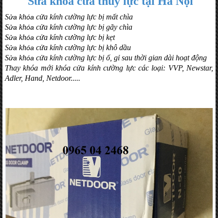
Sửa khóa cửa thủy lực tại Hà Nội
S
kh
cửa kính cường lực bị mất chìa
ửa
óa
S
kh
cửa kính cường lực bị gãy chìa
ửa
óa
S
kh
cửa kính cường lực bị kẹt
ửa
óa
S
kh
cửa kính cường lực bị khô dầu
ửa
óa
S
kh
cửa kính cường lực bị ố, gỉ sau thời gian dài hoạt động
ửa
óa
Thay khóa mới khóa cửa kính cường lực các loại: VVP, Newstar,
Adler, Hand, Netdoor.....