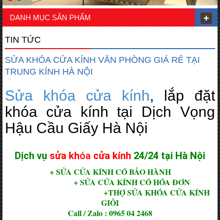
DANH MỤC SẢN PHẨM
TIN TỨC
SỬA KHÓA CỬA KÍNH VĂN PHÒNG GIÁ RẺ TẠI
TRUNG KÍNH HÀ NỘI
Sửa khóa cửa kính
, lắp đặt
khóa cửa kính tại Dịch Vọng
Hậu Cầu Giấy Hà Nội
Dịch vụ
sửa kh
óa
cửa kính
24/24 tại Hà Nội
+ SỬA CỬA KÍNH CÓ BẢO HÀNH
+ SỬA CỬA KÍNH CÓ HÓA ĐƠN
+
THỢ SỬA KHÓA CỬA KÍNH
GIỎI
Call / Zalo : 0965 04 2468