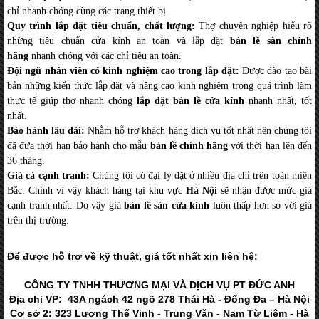
chỉ nhanh chóng cùng các trang thiết bị.
Quy trình lắp đặt tiêu chuẩn, chất lượng:
Thợ chuyên nghiệp hiểu rõ
những tiêu chuẩn cửa kính an toàn và lắp đặt
bản lề sàn chính
hãng
nhanh chóng với các chỉ tiêu an toàn.
Đội ngũ nhân viên có kinh nghiệm cao trong lắp đặt:
Được đào tạo bài
bản những kiến thức lắp đặt và nâng cao kinh nghiệm trong quá trình làm
thực tế giúp thợ nhanh chóng
lắp đặt bản lề cửa kính
nhanh nhất, tốt
nhất.
Bảo hành lâu dài:
Nhằm hỗ trợ khách hàng dịch vụ tốt nhất nên chúng tôi
đã đưa thời hạn bảo hành cho mẫu
bản lề chính hãng
với thời hạn lên đến
36 tháng.
Giá cả cạnh tranh:
Chúng tôi có đại lý đặt ở nhiều địa chỉ trên toàn miền
Bắc. Chính vì vậy khách hàng tại khu vực
Hà Nội
sẽ nhận được mức giá
cạnh tranh nhất. Do vậy giá
bản lề sàn cửa kính
luôn thấp hơn so với giá
trên thị trường.
Để được hỗ trợ về kỹ thuật, giá tốt nhất xin liên hệ:
CÔNG TY TNHH THƯƠNG MẠI VÀ DỊCH VỤ PT ĐỨC ANH
Địa chỉ VP: 43A ngách 42 ngõ 278 Thái Hà - Đống Đa – Hà Nội
Cơ sở 2: 323 Lương Thế Vinh - Trung Văn - Nam Từ Liêm - Hà