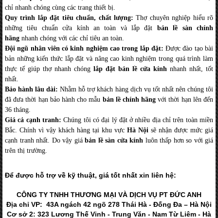
chỉ nhanh chóng cùng các trang thiết bị.
Quy trình lắp đặt tiêu chuẩn, chất lượng:
Thợ chuyên nghiệp hiểu rõ
những tiêu chuẩn cửa kính an toàn và lắp đặt
bản lề sàn chính
hãng
nhanh chóng với các chỉ tiêu an toàn.
Đội ngũ nhân viên có kinh nghiệm cao trong lắp đặt:
Được đào tạo bài
bản những kiến thức lắp đặt và nâng cao kinh nghiệm trong quá trình làm
thực tế giúp thợ nhanh chóng
lắp đặt bản lề cửa kính
nhanh nhất, tốt
nhất.
Bảo hành lâu dài:
Nhằm hỗ trợ khách hàng dịch vụ tốt nhất nên chúng tôi
đã đưa thời hạn bảo hành cho mẫu
bản lề chính hãng
với thời hạn lên đến
36 tháng.
Giá cả cạnh tranh:
Chúng tôi có đại lý đặt ở nhiều địa chỉ trên toàn miền
Bắc. Chính vì vậy khách hàng tại khu vực
Hà Nội
sẽ nhận được mức giá
cạnh tranh nhất. Do vậy giá
bản lề sàn cửa kính
luôn thấp hơn so với giá
trên thị trường.
Để được hỗ trợ về kỹ thuật, giá tốt nhất xin liên hệ:
CÔNG TY TNHH THƯƠNG MẠI VÀ DỊCH VỤ PT ĐỨC ANH
Địa chỉ VP: 43A ngách 42 ngõ 278 Thái Hà - Đống Đa – Hà Nội
Cơ sở 2: 323 Lương Thế Vinh - Trung Văn - Nam Từ Liêm - Hà