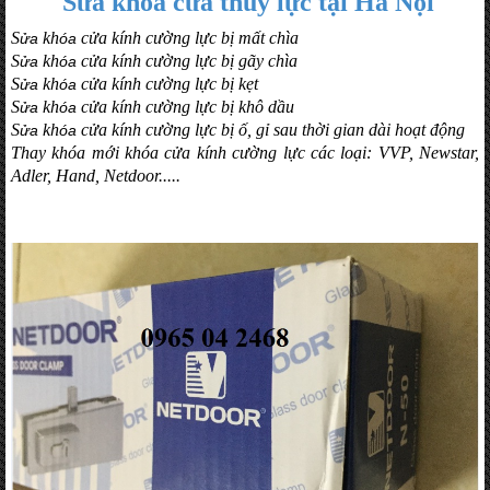
Sửa khóa cửa thủy lực tại Hà Nội
S
kh
cửa kính cường lực bị mất chìa
ửa
óa
S
kh
cửa kính cường lực bị gãy chìa
ửa
óa
S
kh
cửa kính cường lực bị kẹt
ửa
óa
S
kh
cửa kính cường lực bị khô dầu
ửa
óa
S
kh
cửa kính cường lực bị ố, gỉ sau thời gian dài hoạt động
ửa
óa
Thay khóa mới khóa cửa kính cường lực các loại: VVP, Newstar,
Adler, Hand, Netdoor.....