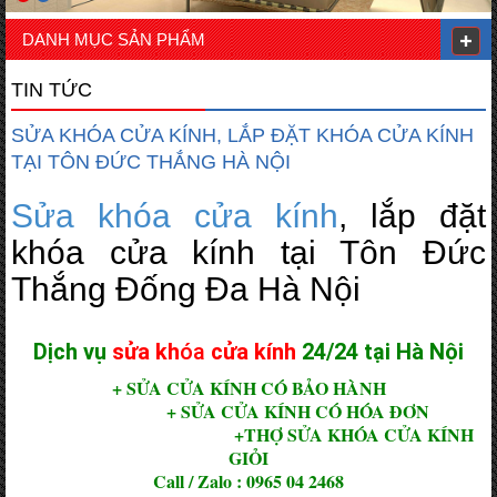
DANH MỤC SẢN PHẨM
TIN TỨC
SỬA KHÓA CỬA KÍNH, LẮP ĐẶT KHÓA CỬA KÍNH
TẠI TÔN ĐỨC THẮNG HÀ NỘI
Sửa khóa cửa kính
, lắp đặt
khóa cửa kính tại Tôn Đức
Thắng Đống Đa Hà Nội
Dịch vụ
sửa kh
óa
cửa kính
24/24 tại Hà Nội
+ SỬA CỬA KÍNH CÓ BẢO HÀNH
+ SỬA CỬA KÍNH CÓ HÓA ĐƠN
+
THỢ SỬA KHÓA CỬA KÍNH
GIỎI
Call / Zalo : 0965 04 2468