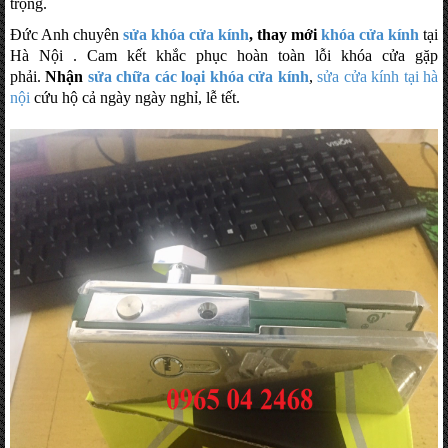
trọng.
Đức Anh chuyên
sửa khóa cửa kính
, thay mới
khóa cửa kính
tại
Hà Nội . Cam kết khắc phục hoàn toàn lỗi khóa cửa gặp
phải.
Nhận
sửa chữa các loại khóa cửa kính
,
sửa cửa kính tại hà
nội
cứu hộ cả ngày ngày nghỉ, lễ tết.