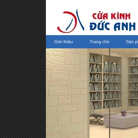
Giới thiệu
Trang chủ
Sản 
Tay co thủy lực Netdoor, tay co thủy
lực
Giá bán: 0 VND
Mua hàng