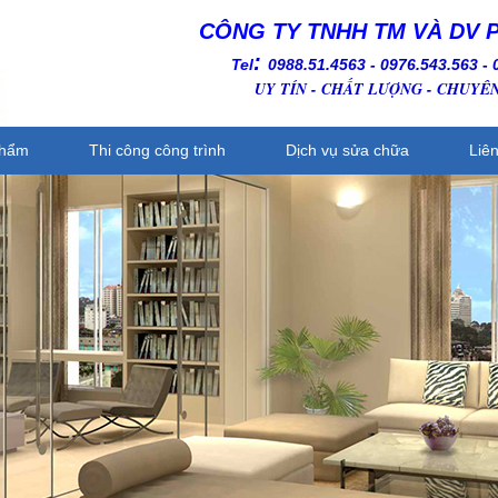
CÔNG TY TNHH TM VÀ DV 
:
Tel
0988.51.4563 - 0976.543.563
-
UY TÍN - CHẤT LƯỢNG - CHUYÊ
phẩm
Thi công công trình
Dịch vụ sửa chữa
Liê