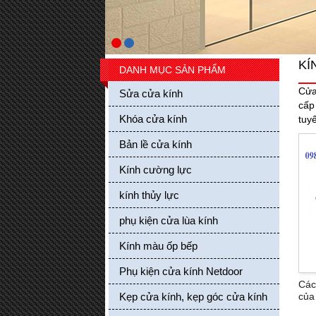
KÍ
DANH MỤC SẢN PHẨM
Cửa
Sửa cửa kính
cấp
Khóa cửa kính
tuy
Bản lề cửa kính
Các loại bánh xe treo cửa lùa kính
Kính cường lực
Giá bán: 0 VND
kính thủy lực
Mua hàng
phụ kiện cửa lùa kính
Kính màu ốp bếp
Phụ kiện cửa kính Netdoor
Các
Kẹp cửa kính, kẹp góc cửa kính
của