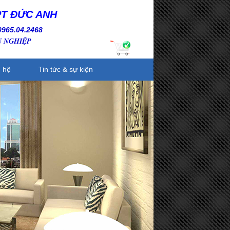
PT ĐỨC ANH
0965.04.2468
N NGHIỆP
n hệ
Tin tức & sự kiện