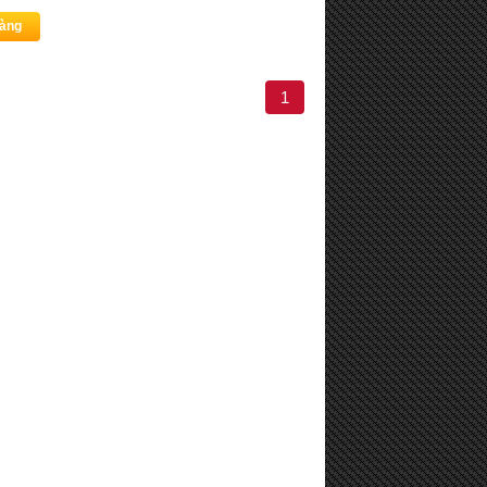
àng
1