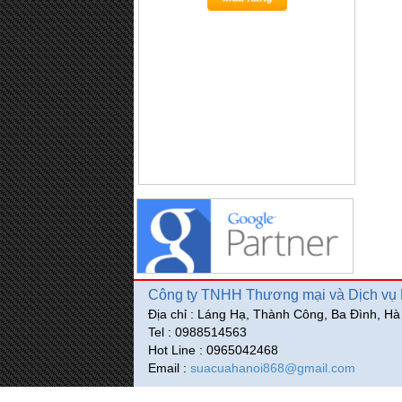
Mua hàng
Công ty TNHH Thương mại và Dịch vụ P
Địa chỉ : Láng Hạ, Thành Công, Ba Đình, Hà
Tel : 0988514563
Hot Line : 0965042468
Email :
suacuahanoi868@gmail.com