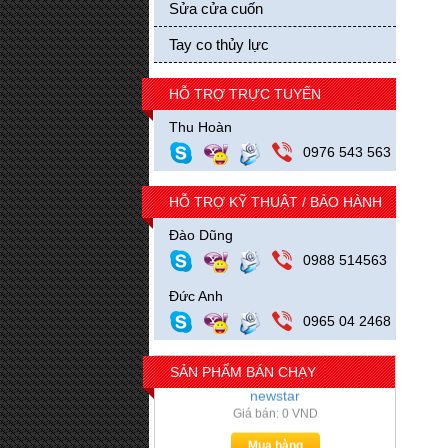
Sửa cửa cuốn
Tay co thủy lực
Bánh xe treo cửa lùa kính kẹp tròn
HỖ TRỢ TRỰC TUYẾN
Giá bán: 0 VND
Thu Hoàn
Mua hàng
0976 543 563
HỖ TRỢ KỸ THUẬT / BẢO HÀNH
Đào Dũng
0988 514563
Đức Anh
0965 04 2468
SẢN PHẨM BÁN CHẠY
kẹp kính, kẹp góc cửa kính inox
newstar
Giá bán: 0 VND