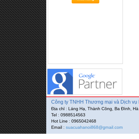
Mua hàng
Công ty TNHH Thương mại và Dịch vụ P
Địa chỉ : Láng Hạ, Thành Công, Ba Đình, Hà
Tel : 0988514563
Hot Line : 0965042468
Email :
suacuahanoi868@gmail.com