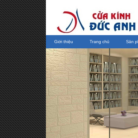
Giới thiệu
Trang chủ
Sản 
Tay co thủy lực Netdoor, tay co thủy
lực
Giá bán: 0 VND
Mua hàng