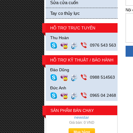
Sửa cửa cuốn
Nội
Tay co thủy lực
Bánh xe treo cửa lùa kính kẹp tròn
HỖ TRỢ TRỰC TUYẾN
Giá bán: 0 VND
Thu Hoàn
Mua hàng
0976 543 563
HỖ TRỢ KỸ THUẬT / BẢO HÀNH
Đào Dũng
0988 514563
Đức Anh
0965 04 2468
SẢN PHẨM BÁN CHẠY
kẹp kính, kẹp góc cửa kính inox
newstar
Giá bán: 0 VND