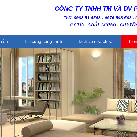
CÔNG TY TNHH TM VÀ DV 
:
Tel
0988.51.4563 - 0976.543.563
-
UY TÍN - CHẤT LƯỢNG - CHUYÊ
phẩm
Thi công công trình
Dịch vụ sửa chữa
Liê