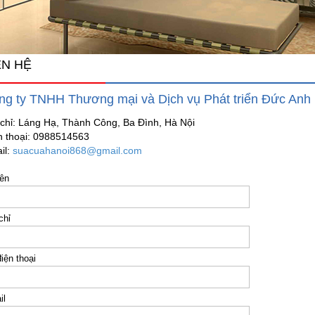
ÊN HỆ
ng ty TNHH Thương mại và Dịch vụ Phát triển Đức Anh
 chỉ: Láng Hạ, Thành Công, Ba Đình, Hà Nội
n thoại: 0988514563
il:
suacuahanoi868@gmail.com
tên
chỉ
iện thoại
il