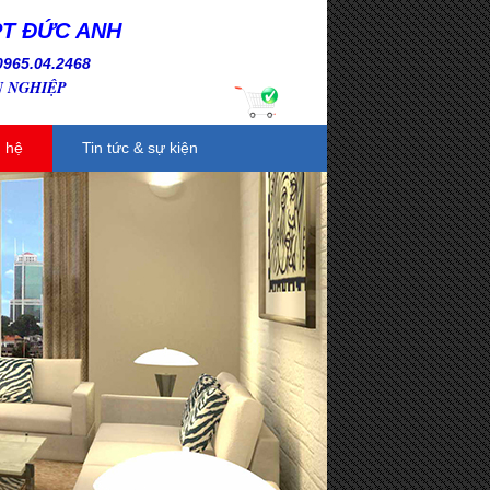
PT ĐỨC ANH
0965.04.2468
N NGHIỆP
n hệ
Tin tức & sự kiện