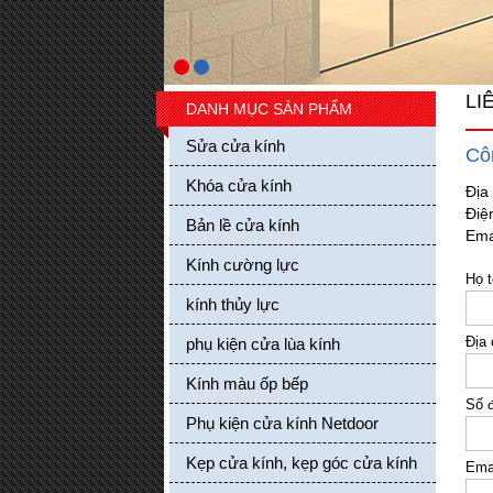
LI
DANH MỤC SẢN PHẨM
Sửa cửa kính
Cô
Khóa cửa kính
Địa
Điệ
Bản lề cửa kính
Ema
Các loại bánh xe treo cửa lùa kính
Kính cường lực
Giá bán: 0 VND
Họ 
kính thủy lực
Mua hàng
Địa 
phụ kiện cửa lùa kính
Kính màu ốp bếp
Số đ
Phụ kiện cửa kính Netdoor
Kẹp cửa kính, kẹp góc cửa kính
Ema